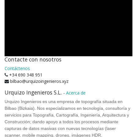
Contacte con nosotros
Contáctenos
+34 690 348 951
bilbao@urquizoingenieros.xyz
Urquizo Ingenieros S.L.
-
Acerca de
Urquizo Ingenieros es una empresa de topografía situada en
Bilbao (Bizkaia). Nos especializamos en
tecnología, consultoría y
servicios para Topografía, Cartografía, Ingeniería, Arquitectura y
Construcción; dando apoyo a todos los procesos mediante
capturas de datos masivas con nuevas tecnologías (laser
scanner, mobile mapping, drones, imágenes HDR,